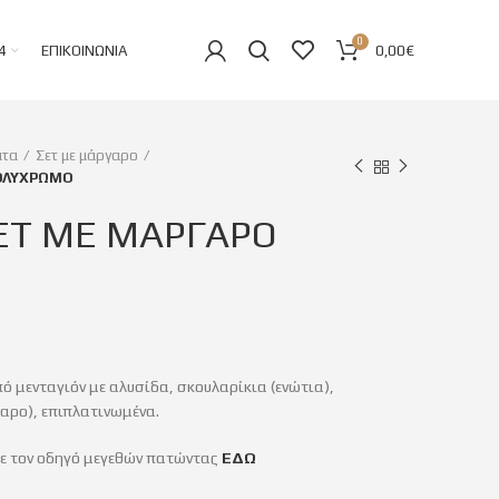
0
4
ΕΠΙΚΟΙΝΩΝΊΑ
0,00
€
ατα
Σετ με μάργαρο
ΟΛΥΧΡΩΜΟ
ΕΤ ΜΕ ΜΑΡΓΑΡΟ
ό μενταγιόν με αλυσίδα, σκουλαρίκια (ενώτια),
αρο), επιπλατινωμένα.
τε τον οδηγό μεγεθών πατώντας
ΕΔΩ