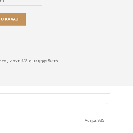
Ο ΚΑΛΆΘΙ
ατα
,
Δαχτυλίδια με ψηφιδωτό
Ασήμι 925